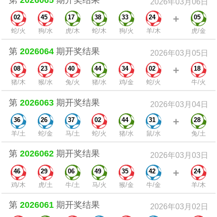
2026年03月06日
+
02
45
17
38
33
24
05
蛇/火
狗/水
虎/木
蛇/木
狗/火
羊/木
虎/金
第
2026064
期开奖结果
2026年03月05日
+
08
23
40
44
34
02
18
猪/木
猴/水
兔/火
猪/水
鸡/金
蛇/火
牛/火
第
2026063
期开奖结果
2026年03月04日
+
36
26
37
02
44
31
28
羊/土
蛇/金
马/土
蛇/火
猪/水
鼠/水
兔/土
第
2026062
期开奖结果
2026年03月03日
+
46
29
06
49
35
42
24
鸡/木
虎/土
牛/土
马/火
猴/金
牛/金
羊/木
第
2026061
期开奖结果
2026年03月02日