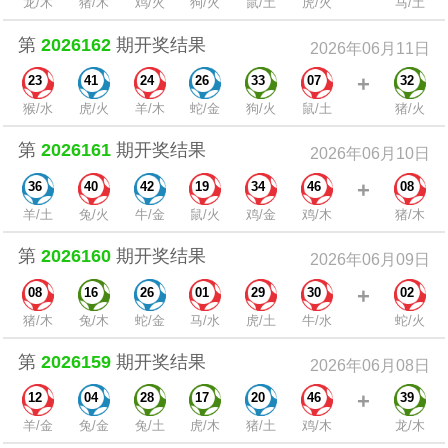
龙/木
猪/木
鸡/火
狗/火
鼠/土
虎/火
马/土
第
2026162
期开奖结果
2026年06月11日
+
23
41
24
26
33
07
32
猴/水
虎/火
羊/木
蛇/金
狗/火
鼠/土
猪/火
第
2026161
期开奖结果
2026年06月10日
+
36
40
42
19
34
46
08
羊/土
兔/火
牛/金
鼠/火
鸡/金
鸡/木
猪/木
第
2026160
期开奖结果
2026年06月09日
+
08
16
26
01
29
30
02
猪/木
兔/木
蛇/金
马/水
虎/土
牛/水
蛇/火
第
2026159
期开奖结果
2026年06月08日
+
12
04
28
17
20
46
39
羊/金
兔/金
兔/土
虎/木
猪/土
鸡/木
龙/木