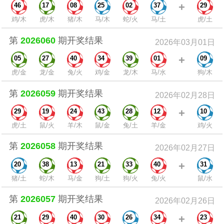
+
46
17
08
25
02
37
29
鸡/木
虎/木
猪/木
马/木
蛇/火
马/土
虎/土
第
2026060
期开奖结果
2026年03月01日
+
05
27
40
34
39
01
09
虎/金
龙/金
兔/火
鸡/金
龙/木
马/水
狗/木
第
2026059
期开奖结果
2026年02月28日
+
29
19
24
43
28
12
10
虎/土
鼠/火
羊/木
鼠/金
兔/土
羊/金
鸡/火
第
2026058
期开奖结果
2026年02月27日
+
20
38
13
21
33
40
31
猪/土
蛇/木
马/金
狗/土
狗/火
兔/火
鼠/水
第
2026057
期开奖结果
2026年02月26日
+
21
29
40
30
26
34
23