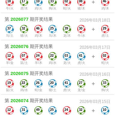
+
18
17
10
33
02
08
46
牛/火
虎/木
鸡/火
狗/火
蛇/火
猪/木
鸡/木
第
2026077
期开奖结果
2026年03月18日
+
37
32
46
25
39
30
29
马/土
猪/火
鸡/木
马/木
龙/木
牛/水
虎/土
第
2026076
期开奖结果
2026年03月17日
+
12
07
24
22
03
41
02
羊/金
鼠/土
羊/木
鸡/水
龙/火
虎/火
蛇/火
第
2026075
期开奖结果
2026年03月16日
+
19
22
26
20
41
27
33
鼠/火
鸡/水
蛇/金
猪/土
虎/火
龙/金
狗/火
第
2026074
期开奖结果
2026年03月15日
+
12
31
49
25
24
32
10