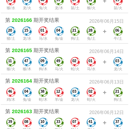
+
猴/水
龙/火
兔/火
龙/木
鼠/土
猴/火
鼠/火
第
2026166
期开奖结果
2026年06月15日
+
20
15
01
04
21
28
06
猪/土
龙/水
马/水
兔/金
狗/土
兔/土
牛/土
第
2026165
期开奖结果
2026年06月14日
+
11
47
09
49
02
01
03
猴/火
猴/木
狗/木
马/火
蛇/火
马/水
龙/火
第
2026164
期开奖结果
2026年06月13日
+
46
04
38
12
03
02
21
鸡/木
兔/金
蛇/木
羊/金
龙/火
蛇/火
狗/土
第
2026163
期开奖结果
2026年06月12日
+
39
08
10
33
07
41
37