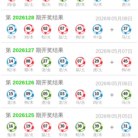
鸡/金
鼠/土
兔/火
狗/土
虎/木
马/木
虎/火
第
2026128
期开奖结果
2026年05月08日
+
25
46
02
07
45
42
37
马/木
鸡/木
蛇/火
鼠/土
狗/水
牛/金
马/土
第
2026127
期开奖结果
2026年05月07日
+
14
08
27
03
07
29
45
蛇/水
猪/木
龙/金
龙/火
鼠/土
虎/土
狗/水
第
2026126
期开奖结果
2026年05月06日
+
15
09
05
03
01
10
49
龙/水
狗/木
虎/金
龙/火
马/水
鸡/火
马/火
第
2026125
期开奖结果
2026年05月05日
+
16
19
07
30
38
39
31
兔/木
鼠/火
鼠/土
牛/水
蛇/木
龙/木
鼠/水