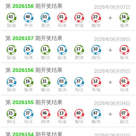
第
2026158
期开奖结果
2026年06月07日
+
43
48
03
01
12
23
16
鼠/金
羊/火
龙/火
马/水
羊/金
猴/水
兔/木
第
2026157
期开奖结果
2026年06月06日
+
43
25
11
31
17
10
40
鼠/金
马/木
猴/火
鼠/水
虎/木
鸡/火
兔/火
第
2026156
期开奖结果
2026年06月05日
+
31
16
11
03
37
12
01
鼠/水
兔/木
猴/火
龙/火
马/土
羊/金
马/水
第
2026155
期开奖结果
2026年06月04日
+
21
37
46
13
40
47
07
狗/土
马/土
鸡/木
马/金
兔/火
猴/木
鼠/土
第
2026154
期开奖结果
2026年06月03日