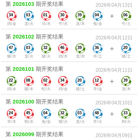
第
2026103
期开奖结果
2026年04月13日
+
34
03
01
30
39
04
06
鸡/金
龙/火
马/水
牛/水
龙/木
兔/金
牛/土
第
2026102
期开奖结果
2026年04月12日
+
47
03
32
46
39
36
20
猴/木
龙/火
猪/火
鸡/木
龙/木
羊/土
猪/土
第
2026101
期开奖结果
2026年04月11日
+
22
08
02
34
20
12
39
鸡/水
猪/木
蛇/火
鸡/金
猪/土
羊/金
龙/木
第
2026100
期开奖结果
2026年04月10日
+
24
45
04
32
03
48
33
羊/木
狗/水
兔/金
猪/火
龙/火
羊/火
狗/火
第
2026099
期开奖结果
2026年04月09日