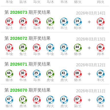
羊/金
鼠/水
马/火
马/木
羊/木
猪/火
鸡/火
第
2026073
期开奖结果
2026年03月14日
+
07
29
01
33
36
14
34
鼠/土
虎/土
马/水
狗/火
羊/土
蛇/水
鸡/金
第
2026072
期开奖结果
2026年03月13日
+
12
28
01
42
25
44
46
羊/金
兔/土
马/水
牛/金
马/木
猪/水
鸡/木
第
2026071
期开奖结果
2026年03月12日
+
44
30
25
05
41
08
48
猪/水
牛/水
马/木
虎/金
虎/火
猪/木
羊/火
第
2026070
期开奖结果
2026年03月11日
+
47
17
23
10
41
07
25
猴/木
虎/木
猴/水
鸡/火
虎/火
鼠/土
马/木