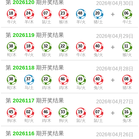
第
2026120
期开奖结果
2026年04月30日
+
18
24
07
23
48
20
06
牛/火
羊/木
鼠/土
猴/水
羊/火
猪/土
牛/土
第
2026119
期开奖结果
2026年04月29日
+
38
18
32
22
30
40
11
蛇/木
牛/火
猪/火
鸡/水
牛/水
兔/火
猴/火
第
2026118
期开奖结果
2026年04月28日
+
38
37
22
46
49
40
08
蛇/木
马/土
鸡/水
鸡/木
马/火
兔/火
猪/木
第
2026117
期开奖结果
2026年04月27日
+
45
02
46
33
19
07
16
狗/水
蛇/火
鸡/木
狗/火
鼠/火
鼠/土
兔/木
第
2026116
期开奖结果
2026年04月26日